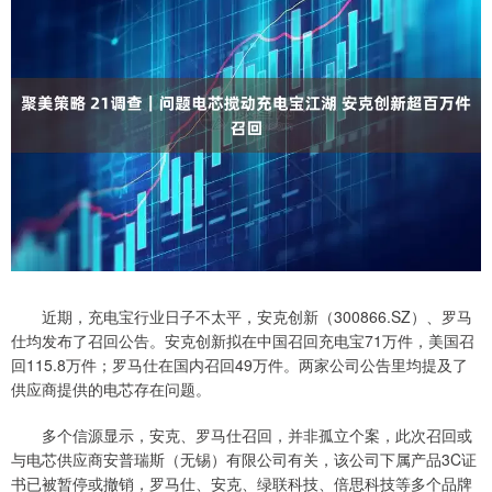
近期，充电宝行业日子不太平，安克创新（300866.SZ）、罗马
仕均发布了召回公告。安克创新拟在中国召回充电宝71万件，美国召
回115.8万件；罗马仕在国内召回49万件。两家公司公告里均提及了
供应商提供的电芯存在问题。
多个信源显示，安克、罗马仕召回，并非孤立个案，此次召回或
与电芯供应商安普瑞斯（无锡）有限公司有关，该公司下属产品3C证
书已被暂停或撤销，罗马仕、安克、绿联科技、倍思科技等多个品牌