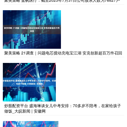
聚美策略 21调查｜问题电芯搅动充电宝江湖 安克创新超百万件召回
炒股配资平台 盛海琳谈女儿中考安排：70多岁不陪考，在家给孩子
做饭_大皖新闻 | 安徽网