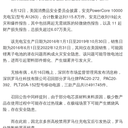
6月12日，美国消费品安全委员会披露，安克PowerCore 10000
充电宝(型号:A1263)，合计数量达到115.8万件。安克已收到19起火
灾和爆炸报告，其中包括两起无需就医的轻微烧伤报告，以及 11 起
财产损失报告，总损失超过6.07万美元。
该充电宝生产日期为2016年1月1日至2019年10月30日，销售日
期为2016年6月1日至2022年12月31日，其间仅在美国销售，可能因
锂离子电池的潜在问题而构成火灾安全隐患。该问题可能导致电池过
热，进而引起塑料部件熔化、产生烟雾并引发火灾。
无独有偶，6月16日晚上，深圳市市场监督管理局发布消息称，
深圳罗马仕科技有限公司召回部分罗马仕牌PAC20-272、PAC20-
392、PLT20A-152型号移动电源，三款产品共计491745件。
召回公告中同样提到，由于部分电芯原材料来料原因，极少数产
品在使用过程中可能存在过热现象，在极端场景下可能产生燃烧风
险，存在安全隐患。
而在此前，因北京多所高校禁用罗马仕充电宝后引发热议，罗马
仕致歉称展开核查。