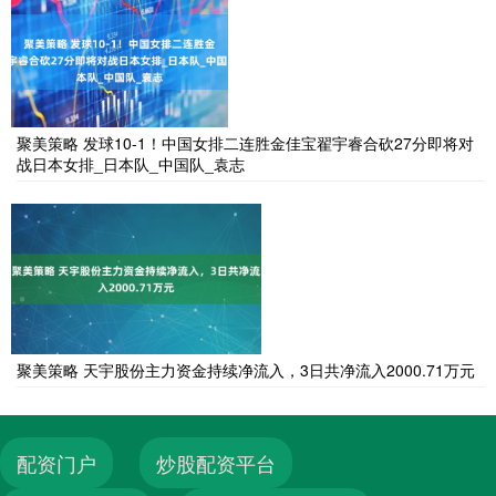
聚美策略 发球10-1！中国女排二连胜金佳宝翟宇睿合砍27分即将对
战日本女排_日本队_中国队_袁志
聚美策略 天宇股份主力资金持续净流入，3日共净流入2000.71万元
配资门户
炒股配资平台