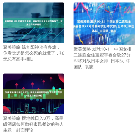
聚美策略 练九阳神功有多难，
聚美策略 发球10-1！中国女排
你看觉远是怎么死的就懂了，张
二连胜金佳宝翟宇睿合砍27分
无忌有高手相助
即将对战日本女排_日本队_中
国队_袁志
聚美策略 摆地摊日入3万，高星
级酒店如何做好市民餐饮的熟人
生意｜封面评论