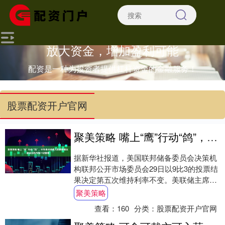
放大资金，增加盈利可能
配资是一种为投资者提供杠杆资金的金融服务！
股票配资开户官网
聚美策略 嘴上“鹰”行动“鸽”，十年来分歧最大的美联储议息会议给市场一记重拳
据新华社报道，美国联邦储备委员会决策机
构联邦公开市场委员会29日以9比3的投票结
果决定第五次维持利率不变。美联储主席凯
文·沃什重申2%的通胀目标“没有任何弹性
聚美策略
空....
查看：
160
分类：
股票配资开户官网