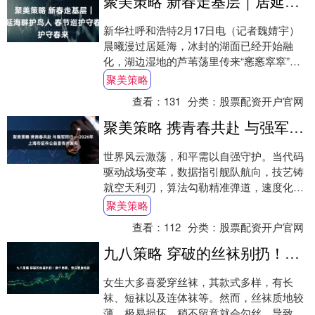
聚美策略 新春走基层｜居延海畔护鸟人 春节巡护守春来
新华社呼和浩特2月17日电（记者魏婧宇）
晨曦漫过居延海，冰封的湖面已经开始融
化，湖边湿地的芦苇荡里传来“窸窸窣窣”的
声音。居延海湿地保护站站长马泽军挎着望
聚美策略
远镜，....
查看：
131
分类：
股票配资开户官网
聚美策略 携青春共赴 与强军同行——2026年上海市征兵公益宣传片发布
世界风云激荡，和平需以自强守护。当代码
驱动战场变革，数据指引舰队航向，技艺铸
就空天利刃，算法勾勒精准弹道，速度化作
突击锋芒，科技强军的号角已然吹响。 沪上
聚美策略
青年身....
查看：
112
分类：
股票配资开户官网
九八策略 穿破的丝袜别扔！换个思路，竟成家居神器
女生大多喜爱穿丝袜，其款式多样，有长
袜、短袜以及连体袜等。然而，丝袜质地较
薄，极易损坏，稍不留意就会勾丝，导致整