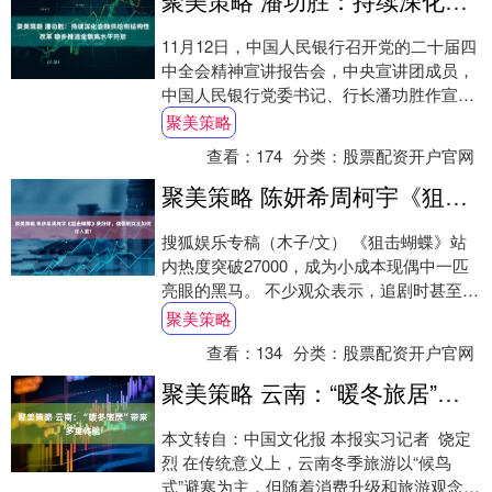
11月12日，中国人民银行召开党的二十届四
中全会精神宣讲报告会，中央宣讲团成员，
中国人民银行党委书记、行长潘功胜作宣讲
报告。 潘功胜围绕学习贯彻习近平总书记在
聚美策略
党....
查看：
174
分类：
股票配资开户官网
聚美策略 陈妍希周柯宇《狙击蝴蝶》获好评，偶像剧女主如何讨人爱?
搜狐娱乐专稿（木子/文） 《狙击蝴蝶》站
内热度突破27000，成为小成本现偶中一匹
亮眼的黑马。 不少观众表示，追剧时甚至
会“比男主先爱上女主”，而女主的饰演者
聚美策略
陈....
查看：
134
分类：
股票配资开户官网
聚美策略 云南：“暖冬旅居”带来多重体验
本文转自：中国文化报 本报实习记者 饶定
烈 在传统意义上，云南冬季旅游以“候鸟
式”避寒为主，但随着消费升级和旅游观念转