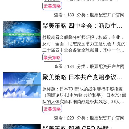
含都江堰熊猫谷） 2025年11月1日....
聚美策略
查看：
180
分类：
股票配资开户官网
聚美策略 四中全会：新质生产力“动员令”
炒股就看金麒麟分析师研报，权威，专业，
及时，全面，助您挖掘潜力主题机会！ 党的
二十届四中全会备受全球瞩目，其中一个聚
焦点是：中国主导的新质生产力将如何推
聚美策略
进？将给....
查看：
184
分类：
股票配资开户官网
聚美策略 日本共产党籍参议员：日本731部队的战争罪行不容掩盖
原标题：日本731部队的战争罪行不容掩盖
（国际论坛·以史为鉴 共护和平） 日本731部
队的人体实验和细菌战是极其残忍、非人道
的行为。长期以来，日本政府虽然承认7....
聚美策略
查看：
223
分类：
股票配资开户官网
聚美策略 智谱 CEO 张鹏：到 2030 年完全实现超级 AI 的可能性不大