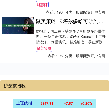
21:12击败阿塞拜疆队，夺得年度总冠
财惠赚
军，....
查看：
190
分类：
股票配资开户官网
聚美策略 卡塔尔多哈可听到多起爆炸声
据报道，周二在卡塔尔多哈可听到多起爆炸
声。 一位目击者称，多哈的Katara区上空升
起浓烟。 海量资讯、精准解读，尽在新浪财
经APP 责任编辑：黄康....
聚美策略
查看：
98
分类：
股票配资开户官网
沪深京指数
上证综指
3947.91
+7.87
+0.20%