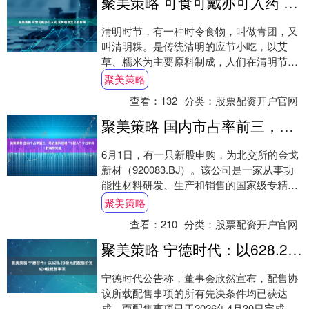
聚美策略 可食可戴亦可入药 这种植物怎么都好用
清明时节，有一种时令食物，叫做青团，又
叫清明粿。是传统清明的应节小吃，以艾
草、糯米为主要原料制成，人们在清明节前
后采摘鲜嫩艾叶，与粳米或糯米混合舂成米
聚美策略
膏，包裹馅....
查看：
132
分类：
股票配资开户官网
聚美策略 国内市占率前三，导热填料领域“小巨人”今日申购丨打新早知道
6月1日，有一只新股申购，为北交所的金戈
新材（920083.BJ）。该公司是一家从事功
能性材料研发、生产和销售的国家级专精特
新“小巨人”企业。 目前，金戈新材拥....
聚美策略
查看：
210
分类：
股票配资开户官网
聚美策略 宁德时代：以628.20港元的配售价完成H股配售事项
宁德时代公告称，董事会欣然宣布，配售协
议所载配售事项的所有先决条件均已获达
成，而配售事项已于2026年4月30日完成。