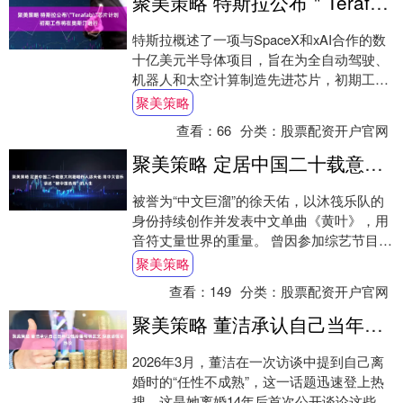
聚美策略 特斯拉公布＂Terafab＂芯片计划 初期工作将在奥斯汀进行
特斯拉概述了一项与SpaceX和xAI合作的数
十亿美元半导体项目，旨在为全自动驾驶、
机器人和太空计算制造先进芯片，初期工作
将在奥斯汀进行。 海量资讯、精准解读，....
聚美策略
查看：
66
分类：
股票配资开户官网
聚美策略 定居中国二十载意大利籍唱作人徐天佑 用中文音乐讲述“被中国选择”的人生
被誉为“中文巨溜”的徐天佑，以沐筏乐队的
身份持续创作并发表中文单曲《黄叶》，用
音符丈量世界的重量。 曾因参加综艺节目
《花儿与少年》而被大众熟知的意大利独立
聚美策略
摇滚唱....
查看：
149
分类：
股票配资开户官网
聚美策略 董洁承认自己当年任性后潘粤明发文 深夜感慨引热议
2026年3月，董洁在一次访谈中提到自己离
婚时的“任性不成熟”，这一话题迅速登上热
搜。这是她离婚14年后首次公开谈论这些年