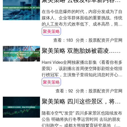
在当今信息爆炸的时代，内容分发成为了自
媒体人、企业等群体面临的重要挑战。传统
的人工发布方式效率低下、成本高昂，简单
的自动化工具又容易被识别封号，多平台管
聚美策略
理更是复....
查看：
183
分类：
股票配资开户官网
聚美策略 双胞胎姊被霸凌…詹子萱怒抱不平！戏外「亲弟被欺负」她现身警告
Hami Video全网独家播出影集《看看你有多
爱我》，该剧播出首周便空降影剧馆全馆排
行榜冠军，主演詹子萱得知此消息时开心表
示「赞！谢谢大家的支持，希望大家能继....
聚美策略
查看：
92
分类：
股票配资开户官网
聚美策略 四川这些景区，将执行冬季开闭园时间！
随着冷空气“发货” 四川多家景区也陆续发布
公告 明确将执行冬季运营时间 去玩的朋友
们别跑空～ 成都大熊猫繁育研究基地 （不