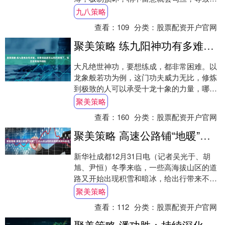
条丝袜报废，无法再继续穿着外出。 面对这
九八策略
些“穿破....
查看：
109
分类：
股票配资开户官网
聚美策略 练九阳神功有多难，你看觉远是怎么死的就懂了，张无忌有高手相助
大凡绝世神功，要想练成，都非常困难。以
龙象般若功为例，这门功夫威力无比，修炼
到极致的人可以承受十龙十象的力量，哪怕
千斤重力击在身上，也不死却可能受伤。除
聚美策略
了金轮法....
查看：
160
分类：
股票配资开户官网
聚美策略 高速公路铺“地暖”！大小凉山间的这条路满满科技感
新华社成都12月31日电（记者吴光于、胡
旭、尹恒）冬季来临，一些高海拔山区的道
路又开始出现积雪和暗冰，给出行带来不
便。而在即将通车的四川乐山至西昌高速公
聚美策略
路（简称....
查看：
112
分类：
股票配资开户官网
聚美策略 潘功胜：持续深化金融供给侧结构性改革 稳步推进金融高水平开放