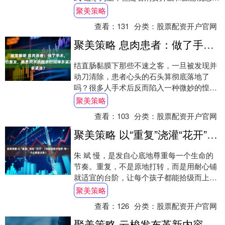
变，“温暖气候”已不足以满足游客需求。
聚美策略
云....
查看：
131
分类：
股票配资开户官网
聚美策略 息肉患者：做了手术，真怕复发，肠息肉术后随访时间得多紧凑？
结直肠黏膜下那些不速之客，一旦被发现并
动刀清除，患者心头的石头算彻底落地了
吗？很多人手术后反而陷入一种微妙的惶
恐，仿佛体内某个特定区域的“土壤”尚未完
聚美策略
全改良，新....
查看：
103
分类：
股票配资开户官网
聚美策略 以“重复”浇灌“花开”（中国道路中国梦·每一个人都是主角）
朱 斌 慢，是发自心底地尊重每一个生命的
节奏。重复，不是原地打转，而是用耐心铺
就适宜的台阶，让每个孩子都能拾级而上
“来，跟着老师做，先把鞋带绕成两个小圈，
聚美策略
像小....
查看：
126
分类：
股票配资开户官网
聚美策略 云梭发布革新内容分发的行业新势力_平台_操作_自动化