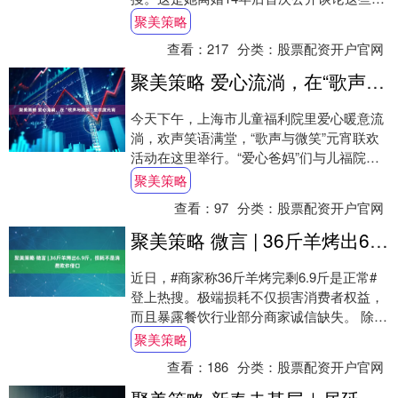
的心路历程。 3月7日晚，潘粤明深夜发....
聚美策略
查看：
217
分类：
股票配资开户官网
聚美策略 爱心流淌，在“歌声与微笑”里欢度元宵
今天下午，上海市儿童福利院里爱心暖意流
淌，欢声笑语满堂，“歌声与微笑”元宵联欢
活动在这里举行。“爱心爸妈”们与儿福院的
孩子们搓面团，做元宵，忙得不亦乐乎。安
聚美策略
利志....
查看：
97
分类：
股票配资开户官网
聚美策略 微言 | 36斤羊烤出6.9斤，损耗不是消费欺诈借口
近日，#商家称36斤羊烤完剩6.9斤是正常#
登上热搜。极端损耗不仅损害消费者权益，
而且暴露餐饮行业部分商家诚信缺失。 除夕
夜，王女士带着家人购买1188元套餐，....
聚美策略
查看：
186
分类：
股票配资开户官网