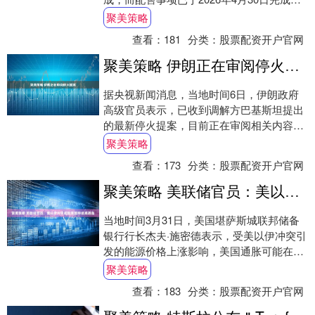
合共62,385,000股新H股（相当于经....
聚美策略
查看：
181
分类：
股票配资开户官网
聚美策略 伊朗正在审阅停火提案
据央视新闻消息，当地时间6日，伊朗政府
高级官员表示，已收到调解方巴基斯坦提出
的最新停火提案，目前正在审阅相关内容。
该官员表示，伊朗不会接受设定最后期限或
聚美策略
施加压....
查看：
173
分类：
股票配资开户官网
聚美策略 美联储官员：美以伊冲突或致美国持续高通胀
当地时间3月31日，美国堪萨斯城联邦储备
银行行长杰夫·施密德表示，受美以伊冲突引
发的能源价格上涨影响，美国通胀可能在较
高水平维持更长时间，接近3%。 施密德指
聚美策略
出....
查看：
183
分类：
股票配资开户官网