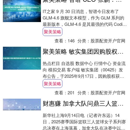
IT之家 9 月 30 日消息，智谱今日发布了
GLM-4.6 旗舰文本模型，作为 GLM 系列的
最新版本，GLM-4.6 是其最强的代码 Coding
模型（....
聚美策略
查看：
146
分类：
股票配资开户官网
聚美策略 敏实集团因购股权获行使发行158.46万股
热点栏目 自选股 数据中心 行情中心 资金流
向 模拟交易 客户端 敏实集团（00425）发
布公告，于2025年9月17日，因购股权获行
使发行合计158.46万股....
聚美策略
查看：
201
分类：
股票配资开户官网
财惠赚 加拿大队问鼎三人篮球女子系列赛年度总冠军
新华社上海9月14日电（记者许东远）14
日，2025赛季国际篮联三人篮球女子系列赛
总决赛在上海落幕，加拿大队在决赛中以