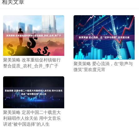
相关文章
聚美策略 改革重组促村镇银行
聚美策略 爱心流淌，在“歌声与
整合提质_农村_合并_李广子
微笑”里欢度元宵
聚美策略 定居中国二十载意大
利籍唱作人徐天佑 用中文音乐
讲述“被中国选择”的人生