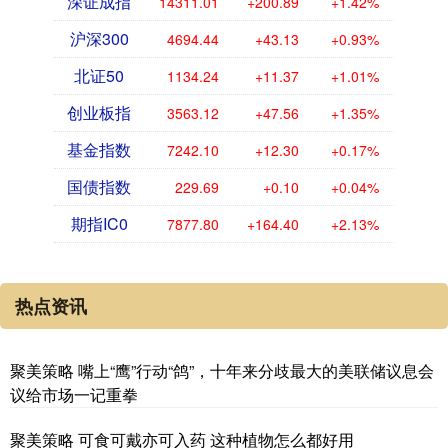
深证成指
14311.01
+200.89
+1.42%
沪深300
4694.44
+43.13
+0.93%
北证50
1134.24
+11.37
+1.01%
创业板指
3563.12
+47.56
+1.35%
基金指数
7242.10
+12.30
+0.17%
国债指数
229.69
+0.10
+0.04%
期指IC0
7877.80
+164.40
+2.13%
热点资讯
聚美策略 嘴上“鹰”行动“鸽”，十年来分歧最大的美联储议息会
议给市场一记重拳
聚美策略 可食可戴亦可入药 这种植物怎么都好用