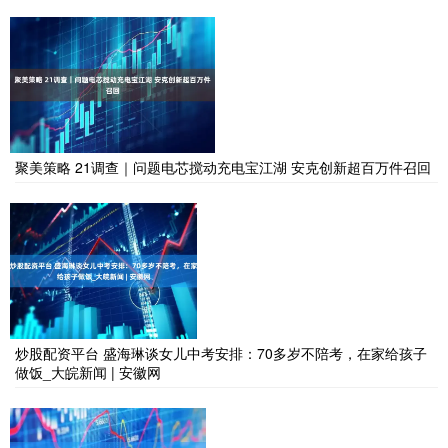
聚美策略 21调查｜问题电芯搅动充电宝江湖 安克创新超百万件召回
炒股配资平台 盛海琳谈女儿中考安排：70多岁不陪考，在家给孩子
做饭_大皖新闻 | 安徽网