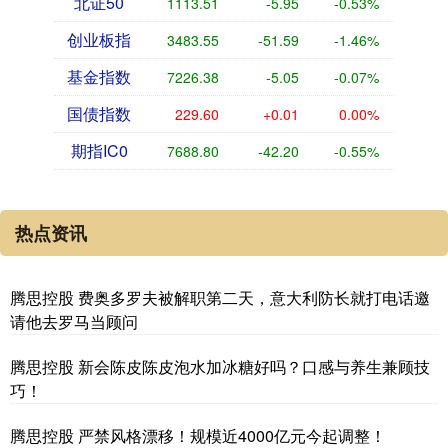
北证50
1113.51
-5.95
-0.53%
创业板指
3483.55
-51.59
-1.46%
基金指数
7226.38
-5.05
-0.07%
国债指数
229.60
+0.01
0.00%
期指IC0
7688.80
-42.20
-0.55%
热点资讯
腾思控股 费奥多罗夫被解职第二天，意大利防长就打电话邀
请他去罗马当顾问
腾思控股 新会陈皮陈皮泡水加冰糖好吗？口感与养生兼顾技
巧！
腾思控股 严禁风格漂移！规模近4000亿元今起调整！