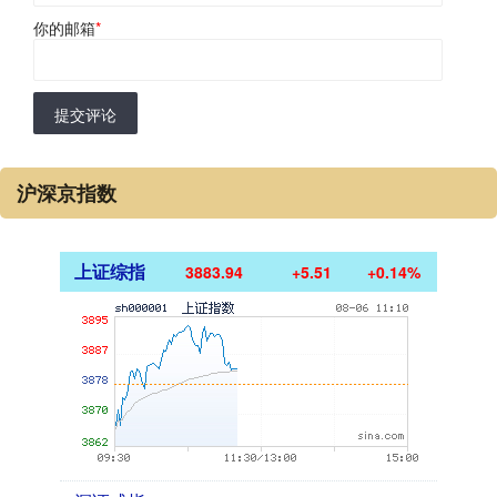
你的邮箱
*
提交评论
沪深京指数
上证综指
3883.94
+5.51
+0.14%