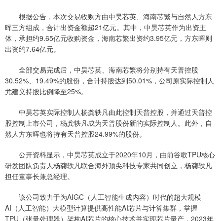
根据公告，本次交易收购方由中昊芯英、海南芯繁与自然人方东
晖三方组成，合计出资金额超21亿元。其中，中昊芯英作为出资主
体，承担约9.65亿元收购资金，海南芯繁出资约3.95亿元，方东晖则
出资约7.64亿元。
全部交易完成后，中昊芯英、海南芯繁将分别持有天普控股
30.52%、19.49%的股份，合计持股达到50.01%，公司原实际控制人
尤建义持股比例降至25%。
中昊芯英实际控制人杨龚轶凡由此控制天普控股，并通过天普控
股控制上市公司，杨龚轶凡成为天普股份新的实际控制人。此外，自
然人方东晖也将持有天普控股24.99%的股份。
公开资料显示，中昊芯英成立于2020年10月，由前谷歌TPU核心
研发团队负责人杨龚轶凡联合海外顶尖科技专家共同创立，杨龚轶凡
担任董事长兼总经理。
该公司致力于为AIGC（人工智能生成内容）时代的超大规模
AI（人工智能）大模型计算提供高性能AI芯片与计算集群，掌握
TPU（张量处理器）架构AI芯片的核心技术并实现芯片量产，2023年