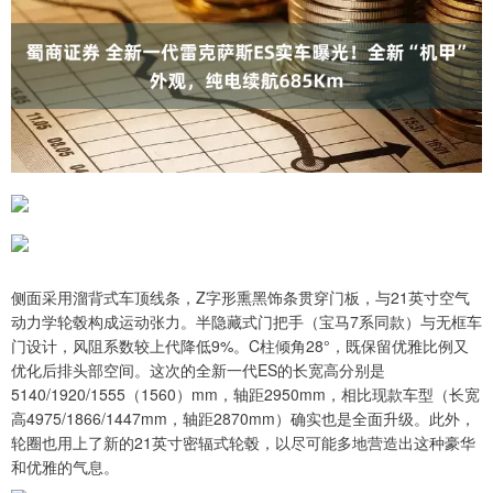
侧面采用溜背式车顶线条，Z字形熏黑饰条贯穿门板，与21英寸空气
动力学轮毂构成运动张力。半隐藏式门把手（宝马7系同款）与无框车
门设计，风阻系数较上代降低9%。C柱倾角28°，既保留优雅比例又
优化后排头部空间。这次的全新一代ES的长宽高分别是
5140/1920/1555（1560）mm，轴距2950mm，相比现款车型（长宽
高4975/1866/1447mm，轴距2870mm）确实也是全面升级。此外，
轮圈也用上了新的21英寸密辐式轮毂，以尽可能多地营造出这种豪华
和优雅的气息。