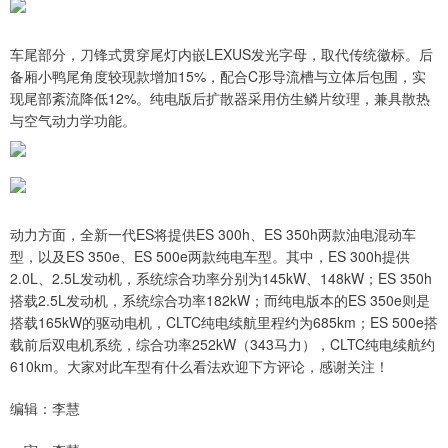
车尾部分，刀锋式贯穿尾灯内嵌LEXUS发光字母，取代传统徽标。后
备厢小鸭尾角度较现款增加15%，配合C形导流槽与立体后包围，实
现尾部紊流降低12%。纯电版后扩散器采用仿生鳞片纹理，兼具散热
与空气动力学功能。
动力方面，全新一代ES将提供ES 300h、ES 350h两款油电混动车
型，以及ES 350e、ES 500e两款纯电车型。其中，ES 300h提供
2.0L、2.5L发动机，系统综合功率分别为145kW、148kW；ES 350h
搭载2.5L发动机，系统综合功率182kW；而纯电版本的ES 350e则是
搭载165kW的驱动电机，CLTC纯电续航里程约为685km；ES 500e搭
载前后双电机系统，综合功率252kW（343马力），CLTC纯电续航约
610km。大家对此车型有什么看法欢迎下方评论，感谢关注！
编辑：李慧