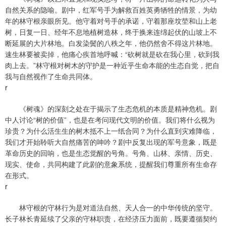
自然关系的隐喻。剧中，红军号手为解救百姓英勇牺牲的情景，为幼
年的林守根亲眼所见。他守着对号手的承诺，守着那座坟茔和山上老
树，日复一日、经年不息地植树造林，终于换来连绵起伏的山坡上不
断延展的大片林地。白发染鬓的八秩之年，他仍然舍不得这片林地。
速生林要被卖掉，他痛心疾首地呼喊：“砍树就是砍在我心里，砍到我
肉上去。”林守根对树木的守护是一种近乎生命本能的生态自觉，把自
我与自然视作了生命共同体。
r
《树魂》的深刻之处在于揭示了生态危机的本质是精神危机。剧
中人讨论“树的价值”，也是在考问现代文明的价值。我们将什么视为
珍贵？为什么活生生的树木抵不上一纸合同？为什么直到灾难降临，
我们才开始聆听大自然痛苦的呻吟？剧中反复出现的军号意象，既是
革命历史的回响，也是生态觉醒的号角。号角、山林、亲情、历史、
现实、使命，共同构建了此剧的意象系统，提醒我们尊重所有生命存
在形式。
r
林守根的守林行为是对道法自然、天人合一的中华传统的坚守。
长子林长青延续了父亲的守林职责，在经济压力面前，既要遵循契约