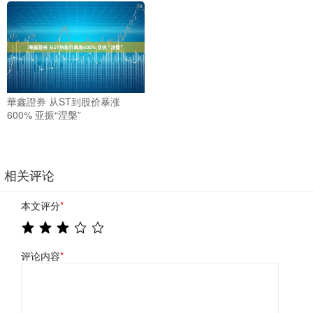
華鑫證券 从ST到股价暴涨
600% 亚振“涅槃”
相关评论
本文评分
*
评论内容
*