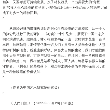
精神，又要考虑可持续发展。次子林长茂从一个出卖爱犬的“背叛
者”转变为生态经济的推动者，他的回归代表一种生态意识的觉醒，完
成了对乡土的精神回归。
r
从曾经毁林的惨痛教训到新时代生态经济的共赢模式，从一个人
的执念到祖孙三代的守护，《树魂》“小中见大”，展现了中国生态文
明的演进轨迹。结尾处，林守根和老书记下山，此时树木丛生，百草
丰茂，如画如诗，那情景仿佛告诉人们：只有当人类学会像剧中人那
样倾听树的语言、感受山的呼吸、体会大自然的生命，我们才能找回
那个天地与我同在、万物与我归一的自己。在那时，每一片树叶都是
生命的诗篇，每一棵树都是站着的哲人，而人类，终将学会做自然的
守护者。《树魂》的幕布落下，观众带走的不是简单的环保意识，而
是一种被唤醒的价值认知。
r
（作者为中国艺术研究院研究员）
r
《 人民日报 》（ 2025年06月26日 20 版）