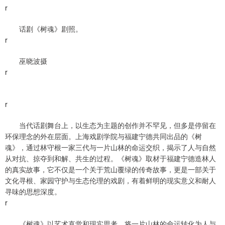
r
话剧《树魂》剧照。
r
巫晓波摄
r
r
当代话剧舞台上，以生态为主题的创作并不罕见，但多是停留在
环保理念的外在层面。上海戏剧学院与福建宁德共同出品的《树
魂》，通过林守根一家三代与一片山林的命运交织，揭示了人与自然
从对抗、掠夺到和解、共生的过程。《树魂》取材于福建宁德造林人
的真实故事，它不仅是一个关于荒山覆绿的传奇故事，更是一部关于
文化寻根、家园守护与生态伦理的戏剧，有着鲜明的现实意义和耐人
寻味的思想深度。
r
《树魂》以艺术直觉和现实思考，将一片山林的命运转化为人与