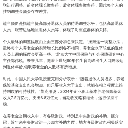
联进行调整。前者体现长缴多得，后者体现多缴多得，因此每个人的
挂钩调整金额会存在差异。
适当倾斜是指适当提高部分退休人员的待遇调整水平，包括高龄退休
人员、艰苦边远地区退休人员等，体现了对重点群体的关怀。
个人最终的调整幅度由上面三部分加总来决定。“按照这一调整办法，
最终每个人养老金的实际增长比例各不相同，养老金水平较低的退休
人员上调的幅度会更高一些。”北京大学中国保险与社会保障研究中心
主任郑伟说。未来几年，随着上世纪60年代生育高峰出生人口陆续达
到退休年龄,领取养老金的人数将有所增加。
对此，中国人民大学教授董克用分析表示：“随着退休人员增多，养老
保险基金支出也会增加。但只要收入大于支出，就能在相当程度上维
持制度的可持续性。”董克用说，2024年企业职工基本养老保险基金
收入7.5万亿元、支出6.8万亿元，当期收支略有结余，运行保持平
稳。
在养老金当期收入中，有各级财政、特别是中央财政的补助。据介
绍，近年来中央财政进一步加大补助力度，地方各级财政也积极落实