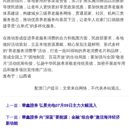
民政部指出，各地要用好各渠道资金，加力扩围实施消费品以旧换新
等便民措施，让老年人更快更好享受政策优惠；要加快推进养老服务
体系建设，构建城乡三级养老服务网络，贯通居家、社区、机构三类
服务形态，推动优质养老服务向基层下沉，让老年人在家门口就能便
捷享受“点单式”的多样化服务。
在推动形成促进养老服务消费的合力和氛围方面，民政部要求，各地
做好活动策划，立足本地资源禀赋，精心策划主题鲜明、形式多样
的“养老服务消费季”活动，打造一批叫得响的养老消费名片和品牌，
形成全国上下“因地制宜、百花齐放”的生动局面；要加强与全国“敬老
月”活动统筹衔接，弘扬中华民族孝亲敬老传统美德，加密开展老年用
品和服务项目宣传推广活动。
发布于：山西省
配资门户提示：文章来自网络，不代表本站观点。
上一篇：
華鑫證券 弘景光电07月09日主力大幅流入
下一篇：
華鑫證券 向“深蓝”要能源：金融“组合拳”激活海洋经济
新动能