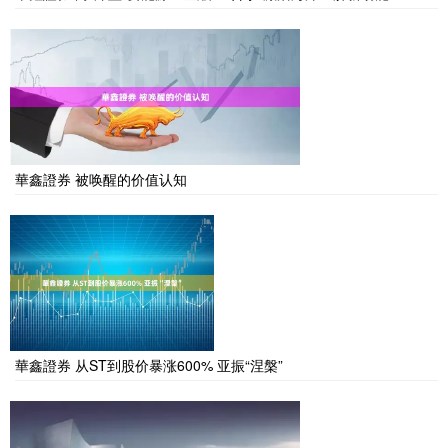
華鑫證券 被唤醒的价值认知
華鑫證券 从ST到股价暴涨600% 亚振“涅槃”