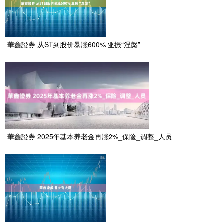
華鑫證券 从ST到股价暴涨600% 亚振“涅槃”
華鑫證券 2025年基本养老金再涨2%_保险_调整_人员