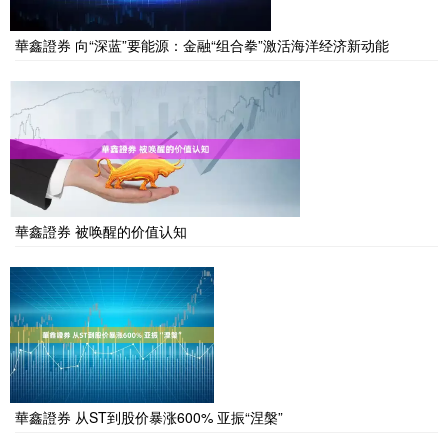
華鑫證券 向“深蓝”要能源：金融“组合拳”激活海洋经济新动能
華鑫證券 被唤醒的价值认知
華鑫證券 从ST到股价暴涨600% 亚振“涅槃”