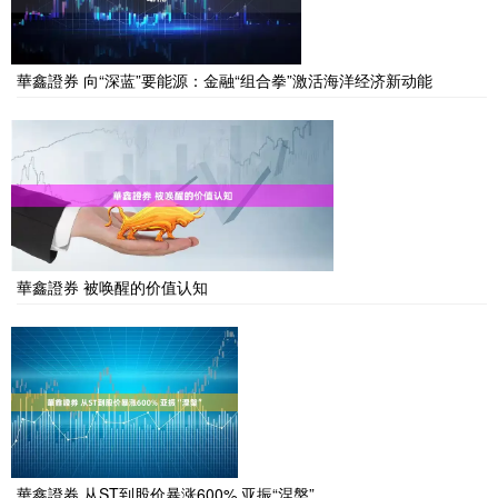
華鑫證券 向“深蓝”要能源：金融“组合拳”激活海洋经济新动能
華鑫證券 被唤醒的价值认知
華鑫證券 从ST到股价暴涨600% 亚振“涅槃”