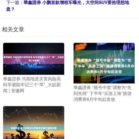
下一篇：
華鑫證券 小鹏首款增程车曝光，大空间SUV要抢理想地
盘？
相关文章
華鑫證券 汛期地质灾害风险高
科学避险牢记三个“早”_大皖新
華鑫證券 “摇号中签”调整为“先
闻 | 安徽网
到先得” 下半年“乐游上海”旅游
消费券8月中旬起发放