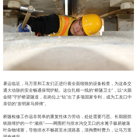
暑运临近，马万里和工友们正进行着全面细致的设备检查，为这条交
通大动脉的安全畅通保驾护航。这位扎根一线的“桥隧卫士”，以“火眼
金睛”守护桥梁隧道，在岗位上“钻”出了多项国家专利，成为工友口中
亲切的“发明家马师傅”。
桥隧检修工作远非简单的重复性体力劳动，处处需要巧思。长期困扰
铁路维护的一个“顽疾”——网围栏与排水沟交叉口的水篦子极易被落
叶杂物堵塞，导致排水不畅甚至水浸路基，清掏费时费力，让马万里
寝食难安。