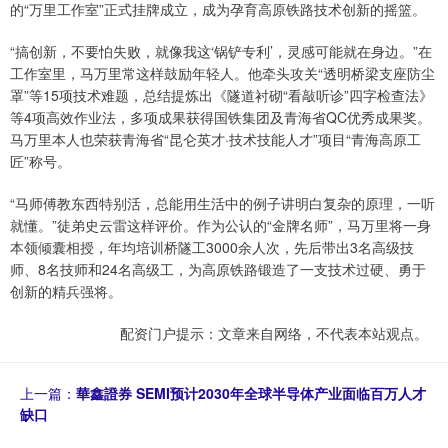
的“万里工作室”正式挂牌成立，成为孕育高原铁路技术创新的摇篮。
“搞创新，不要怕失败，就像我这‘锅铲专利’，灵感可能就在身边。”在
工作室里，马万里常这样鼓励年轻人。他牵头攻关“透明桥梁支座防尘
罩”等15项技术难题，总结提炼出《隧道衬砌“看敲听诊”四字检查法》
等4项高效作业法，多项成果获得国铁集团及青海省QC优秀成果奖。
马万里本人也荣获青海省“昆仑英才·技术技能人才”项目“青海高原工
匠”称号。
“马师傅教东西特别活，总能用生活中的例子讲明白复杂的原理，一听
就懂。”徒弟史云雷这样评价。作为公认的“金牌名师”，马万里将一身
本领倾囊相授，年均培训桥隧工3000余人次，先后带出3名高级技
师、8名技师和24名高级工，为高原铁路锻造了一支技术过硬、勇于
创新的精兵强将。
配资门户提示：文章来自网络，不代表本站观点。
上一篇：
華鑫證券 SEMI预计2030年全球半导体产业面临百万人才
缺口