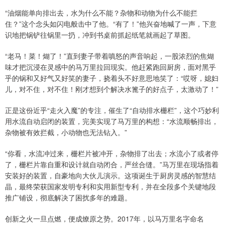
“油烟能单向排出去，水为什么不能？杂物和动物为什么不能拦
住？”这个念头如闪电般击中了他。“有了！”他兴奋地喊了一声，下意
识地把锅铲往锅里一扔，冲到书桌前抓起纸笔就画起了草图。
“老马！菜！煳了！”直到妻子带着嗔怒的声音响起，一股浓烈的焦煳
味才把沉浸在灵感中的马万里拉回现实。他赶紧跑回厨房，面对黑乎
乎的锅和又好气又好笑的妻子，挠着头不好意思地笑了：“哎呀，媳妇
儿，对不住，对不住！刚才想到个解决水篦子的好点子，太激动了！”
正是这份近乎“走火入魔”的专注，催生了“自动排水栅栏”，这个巧妙利
用水流自动启闭的装置，完美实现了马万里的构想：“水流顺畅排出，
杂物被有效拦截，小动物也无法钻入。”
“你看，水流冲过来，栅栏片被冲开，杂物排了出去；水流小了或者停
了，栅栏片靠自重和设计就自动闭合，严丝合缝。”马万里在现场指着
安装好的装置，自豪地向大伙儿演示。这项诞生于厨房灵感的智慧结
晶，最终荣获国家发明专利和实用新型专利，并在全段多个关键地段
推广铺设，彻底解决了困扰多年的难题。
创新之火一旦点燃，便成燎原之势。2017年，以马万里名字命名