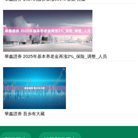
華鑫證券 2025年基本养老金再涨2%_保险_调整_人员
華鑫證券 吾乡有大藏