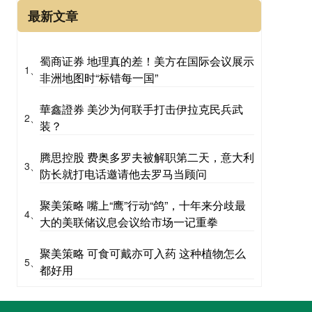
最新文章
蜀商证券 地理真的差！美方在国际会议展示
1、
非洲地图时“标错每一国”
華鑫證券 美沙为何联手打击伊拉克民兵武
2、
装？
腾思控股 费奥多罗夫被解职第二天，意大利
3、
防长就打电话邀请他去罗马当顾问
聚美策略 嘴上“鹰”行动“鸽”，十年来分歧最
4、
大的美联储议息会议给市场一记重拳
聚美策略 可食可戴亦可入药 这种植物怎么
5、
都好用