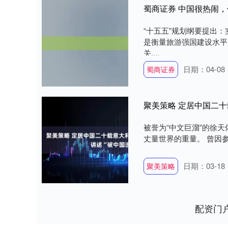
蜀商证券 中国很热闹
“十五五”规划纲要提出
是衡量旅游强国建设水平
关....
日期：04-08
蜀商证券
聚美策略 定居中国二十
被誉为“中文巨溜”的徐
丈量世界的重量。 曾因参
日期：03-18
聚美策略
配资门